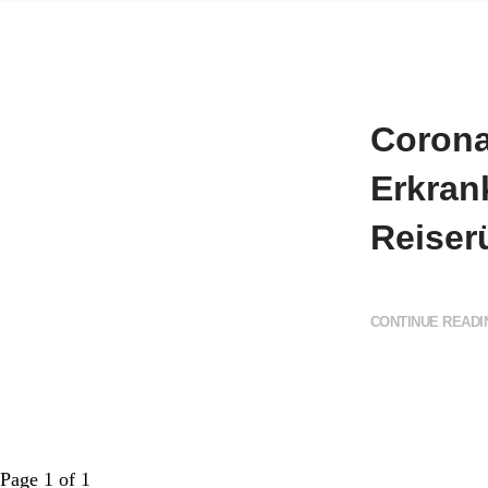
Corona
Erkran
Reiser
CONTINUE READIN
Page 1 of 1