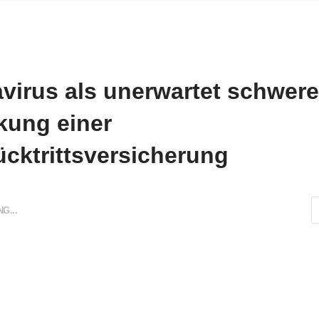
virus als unerwartet schwere
kung einer
ücktrittsversicherung
G...