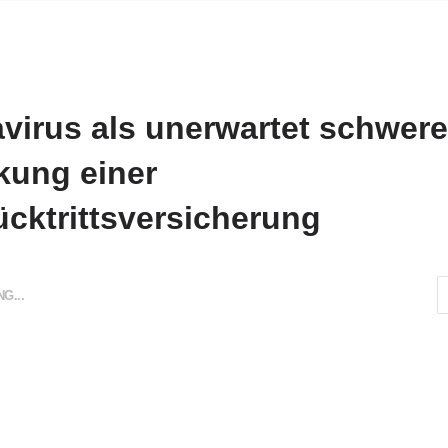
virus als unerwartet schwere
kung einer
ücktrittsversicherung
G...