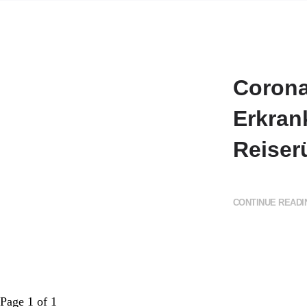
Corona
Erkran
Reiser
CONTINUE READIN
Page 1 of 1